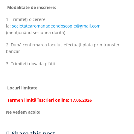
Modalitate de înscriere:
1. Trimiteți o cerere
la:
societatearomanadeendoscopie@gmail.com
(menționând sesiunea dorită)
2. După confirmarea locului, efectuați plata prin transfer
bancar
3. Trimiteți dovada plății
⸻
Locuri limitate
Termen limită înscrieri online: 17.05.2026
Ne vedem acolo!
Share this post