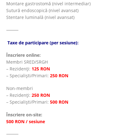
Montare gastrostomă (nivel intermediar)
Sutură endoscopică (nivel avansat)
Stentare luminală (nivel avansat)
⸻
Taxe de participare (per sesiune):
Înscriere online:
Membri SRED/SRGH
– Rezidenți:
125 RON
– Specialiști/Primari:
250 RON
Non-membri
– Rezidenți:
250 RON
– Specialiști/Primari:
500 RON
Înscriere on-site:
500 RON / sesiune
⸻