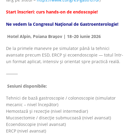
Start înscrieri: curs hands-on de endoscopie!
Ne vedem la Congresul Național de Gastroenterologie!
Hotel Alpin, Poiana Brașov | 18–20 iunie 2026
De la primele manevre pe simulator până la tehnici
avansate precum ESD, ERCP și ecoendoscopie — totul într-
un format aplicat, intensiv și orientat spre practică reală.
⸻
Sesiuni disponibile:
Tehnici de bază gastroscopie / colonoscopie (simulator
mecanic – nivel începător)
Hemostază și rezecție (nivel intermediar)
Mucosectomie / disecție submucoasă (nivel avansat)
Ecoendoscopie (nivel avansat)
ERCP (nivel avansat)