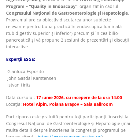
Program – “Quality in Endoscopy”
, organizat în cadrul
Congresului Național de Gastroenterologie și Hepatologie
.
Programul are ca obiectiv discutarea unor subiecte
relevante pentru buna practică în endoscopica luminală
(tub digestiv superior și inferior) precum și în cea bilio-
pancreatică și vă propune 2 sesiuni de prezentări și discuții
interactive.
Experții ESGE:
Gianluca Esposito
John Gasdal Karstensen
Istvan Hritz
Data cursului:
17 iunie 2026, cu incepere de la ora 14:00
Locația:
Hotel Alpin, Poiana Brașov – Sala Ballroom
Participarea este gratuită pentru toți participanții înscriși la
Congresul Național de Gastroenterologie și Hepatologie (mai
multe detalii despre înscrierea la congres și programul pe
larg pe siteul –
https://www.congres-gastro.ro/
)