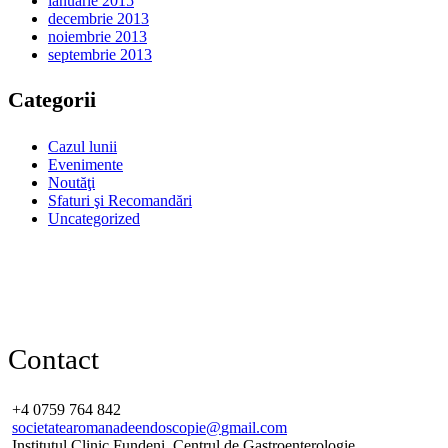
ianuarie 2015
decembrie 2013
noiembrie 2013
septembrie 2013
Categorii
Cazul lunii
Evenimente
Noutăţi
Sfaturi şi Recomandări
Uncategorized
Contact
+4 0759 764 842
societatearomanadeendoscopie@
gmail.com
Institutul Clinic Fundeni, Centrul de Gastroenterologie