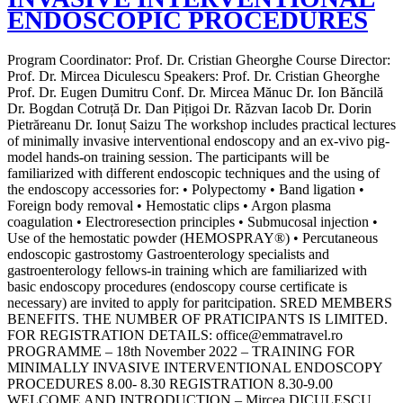
ENDOSCOPIC PROCEDURES
Program Coordinator: Prof. Dr. Cristian Gheorghe Course Director:
Prof. Dr. Mircea Diculescu Speakers: Prof. Dr. Cristian Gheorghe
Prof. Dr. Eugen Dumitru Conf. Dr. Mircea Mănuc Dr. Ion Băncilă
Dr. Bogdan Cotruță Dr. Dan Pițigoi Dr. Răzvan Iacob Dr. Dorin
Pietrăreanu Dr. Ionuț Saizu The workshop includes practical lectures
of minimally invasive interventional endoscopy and an ex-vivo pig-
model hands-on training session. The participants will be
familiarized with different endoscopic techniques and the using of
the endoscopy accessories for: • Polypectomy • Band ligation •
Foreign body removal • Hemostatic clips • Argon plasma
coagulation • Electroresection principles • Submucosal injection •
Use of the hemostatic powder (HEMOSPRAY®) • Percutaneous
endoscopic gastrostomy Gastroenterology specialists and
gastroenterology fellows-in training which are familiarized with
basic endoscopy procedures (endoscopy course certificate is
necessary) are invited to apply for paritcipation. SRED MEMBERS
BENEFITS. THE NUMBER OF PRATICIPANTS IS LIMITED.
FOR REGISTRATION DETAILS: office@emmatravel.ro
PROGRAMME – 18th November 2022 – TRAINING FOR
MINIMALLY INVASIVE INTERVENTIONAL ENDOSCOPY
PROCEDURES 8.00- 8.30 REGISTRATION 8.30-9.00
WELCOME AND INTRODUCTION – Mircea DICULESCU ,