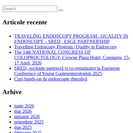
Articole recente
TRAVELING ENDOSCOPY PROGRAM : QUALITY IN
ENDOSCOPY – SRED , ESGE PARTNERSHIP
Travelling Endoscopy Program | Quality in Endoscopy
The 14th NATIONAL CONGRESS OF
COLOPROCTOLOGY, Crowne Plaza Hotel, Constanța, 15-
17 April, 2026
SRED, societate parteneră și co-organizator la European
Conference of Young Gastroenterologists 2025
Curs hands-on de endoscopie digestivă
Arhive
iunie 2026
mai 2026
ianuarie 2026
noiembrie 2025
mai 2025
februarie 2025