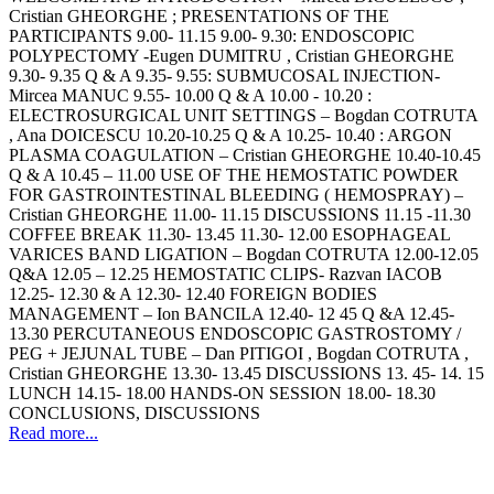
Cristian GHEORGHE ; PRESENTATIONS OF THE
PARTICIPANTS 9.00- 11.15 9.00- 9.30: ENDOSCOPIC
POLYPECTOMY -Eugen DUMITRU , Cristian GHEORGHE
9.30- 9.35 Q & A 9.35- 9.55: SUBMUCOSAL INJECTION-
Mircea MANUC 9.55- 10.00 Q & A 10.00 - 10.20 :
ELECTROSURGICAL UNIT SETTINGS – Bogdan COTRUTA
, Ana DOICESCU 10.20-10.25 Q & A 10.25- 10.40 : ARGON
PLASMA COAGULATION – Cristian GHEORGHE 10.40-10.45
Q & A 10.45 – 11.00 USE OF THE HEMOSTATIC POWDER
FOR GASTROINTESTINAL BLEEDING ( HEMOSPRAY) –
Cristian GHEORGHE 11.00- 11.15 DISCUSSIONS 11.15 -11.30
COFFEE BREAK 11.30- 13.45 11.30- 12.00 ESOPHAGEAL
VARICES BAND LIGATION – Bogdan COTRUTA 12.00-12.05
Q&A 12.05 – 12.25 HEMOSTATIC CLIPS- Razvan IACOB
12.25- 12.30 & A 12.30- 12.40 FOREIGN BODIES
MANAGEMENT – Ion BANCILA 12.40- 12 45 Q &A 12.45-
13.30 PERCUTANEOUS ENDOSCOPIC GASTROSTOMY /
PEG + JEJUNAL TUBE – Dan PITIGOI , Bogdan COTRUTA ,
Cristian GHEORGHE 13.30- 13.45 DISCUSSIONS 13. 45- 14. 15
LUNCH 14.15- 18.00 HANDS-ON SESSION 18.00- 18.30
CONCLUSIONS, DISCUSSIONS
Read more...