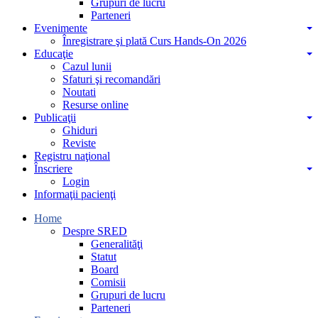
Grupuri de lucru
Parteneri
Evenimente
Înregistrare şi plată Curs Hands-On 2026
Educaţie
Cazul lunii
Sfaturi şi recomandări
Noutati
Resurse online
Publicaţii
Ghiduri
Reviste
Registru naţional
Înscriere
Login
Informaţii pacienţi
Home
Despre SRED
Generalităţi
Statut
Board
Comisii
Grupuri de lucru
Parteneri