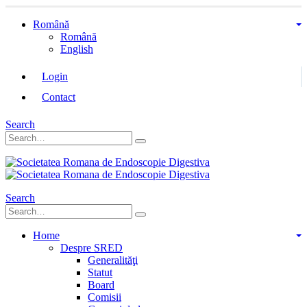
Română
Română
English
Login
Contact
Search
Search
Home
Despre SRED
Generalităţi
Statut
Board
Comisii