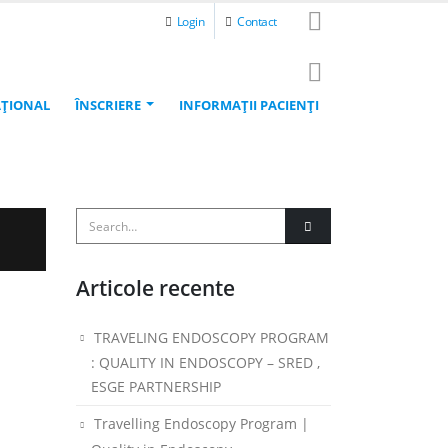
Login
Contact
AŢIONAL
ÎNSCRIERE
INFORMAŢII PACIENŢI
Articole recente
TRAVELING ENDOSCOPY PROGRAM
: QUALITY IN ENDOSCOPY – SRED ,
ESGE PARTNERSHIP
Travelling Endoscopy Program |