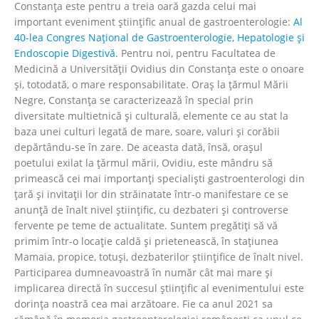
Constanţa este pentru a treia oară gazda celui mai
important eveniment ştiinţific anual de gastroenterologie:
Al
40-lea Congres Naţional de Gastroenterologie, Hepatologie şi
Endoscopie Digestivă.
Pentru noi, pentru Facultatea de
Medicină a Universităţii Ovidius din Constanţa este o onoare
şi, totodată, o mare responsabilitate. Oraş la ţărmul Mării
Negre, Constanţa se caracterizează în special prin
diversitate multietnică şi culturală, elemente ce au stat la
baza unei culturi legată de mare, soare, valuri şi corăbii
depărtându-se în zare. De aceasta dată, însă, oraşul
poetului exilat la ţărmul mării, Ovidiu, este mândru să
primească cei mai importanţi specialişti gastroenterologi din
ţară şi invitaţii lor din străinatate într-o manifestare ce se
anunţă de înalt nivel ştiinţific, cu dezbateri şi controverse
fervente pe teme de actualitate. Suntem pregătiţi să vă
primim într-o locaţie caldă şi prietenească, în staţiunea
Mamaia, propice, totuşi, dezbaterilor ştiinţifice de înalt nivel.
Participarea dumneavoastră în număr cât mai mare şi
implicarea directă în succesul ştiinţific al evenimentului este
dorinţa noastră cea mai arzătoare. Fie ca anul 2021 sa