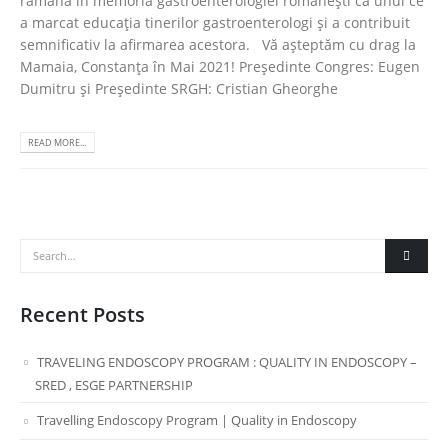
rămână în memoria gastroenterologiei româneşti ca unul ce
a marcat educaţia tinerilor gastroenterologi şi a contribuit
semnificativ la afirmarea acestora. Vă aşteptăm cu drag la
Mamaia, Constanţa în Mai 2021! Preşedinte Congres: Eugen
Dumitru şi Preşedinte SRGH: Cristian Gheorghe
READ MORE...
Recent Posts
TRAVELING ENDOSCOPY PROGRAM : QUALITY IN ENDOSCOPY –
SRED , ESGE PARTNERSHIP
Travelling Endoscopy Program | Quality in Endoscopy